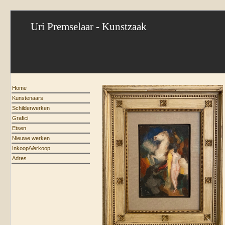
Uri Premselaar - Kunstzaak
Home
Kunstenaars
Schilderwerken
Grafici
Etsen
Nieuwe werken
Inkoop/Verkoop
Adres