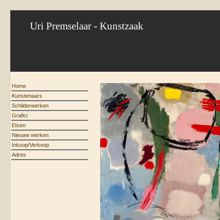
Uri Premselaar - Kunstzaak
Home
Kunstenaars
Schilderwerken
Grafici
Etsen
Nieuwe werken
Inkoop/Verkoop
Adres